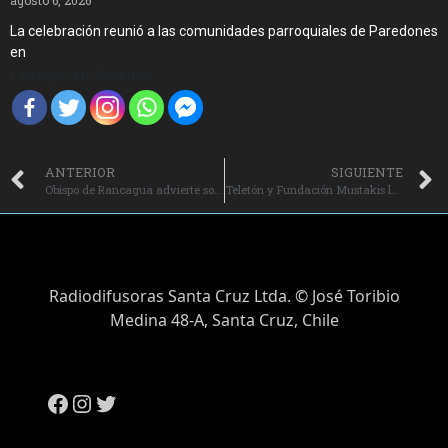
agosto 6, 2026
La celebración reunió a las comunidades parroquiales de Paredones
en
Compartir Noticia
ANTERIOR
SIGUIENTE
Obispo de Rancagua advierte sobre ex sacerdotes católicos que celebran ritos de otra religión.
Teletón y Fundación Mustakis lanzan curso de educación inclusiva para directores y jefaturas de establecimientos educacionales.
Radiodifusoras Santa Cruz Ltda. © José Toribio
Medina 48-A, Santa Cruz, Chile