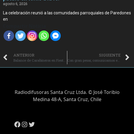
agosto 6, 2026
La celebración reunió a las comunidades parroquiales de Paredones
en
Compartir Noticia
ANTERIOR
SIGUIENTE
Balance de Carabineros en Fiestas Patrias XL: Siniestros viales en O’Higgins disminuyeron un 32 %.
Con gran pesar, comunicamos el fallecimiento de Don Leandro Pons Pérez.
Radiodifusoras Santa Cruz Ltda. © José Toribio
Medina 48-A, Santa Cruz, Chile