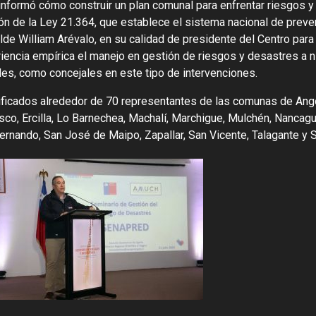
nformó cómo construir un plan comunal para enfrentar riesgos y
ón de la Ley 21.364, que establece el sistema nacional de preve
alde William Arévalo, en su calidad de presidente del Centro para
ncia empírica el manejo en gestión de riesgos y desastres a ni
des, como concejales en este tipo de intervenciones.
tificados alrededor de 70 representantes de las comunas de Ango
uisco, Ercilla, Lo Barnechea, Machalí, Marchigue, Mulchén, Nancagu
 Fernando, San José de Maipo, Zapallar, San Vicente, Talagante y 