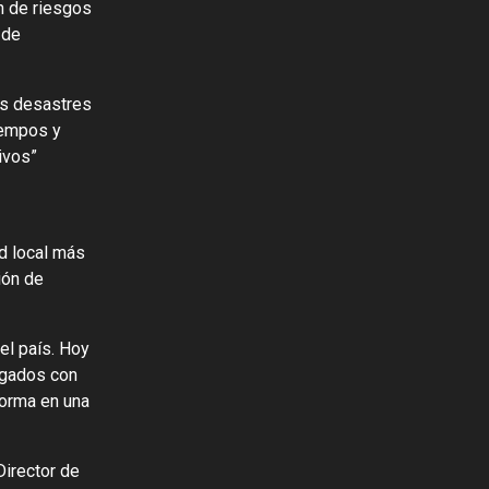
n de riesgos
 de
os desastres
iempos y
ivos”
d local más
ión de
el país. Hoy
rgados con
forma en una
Director de