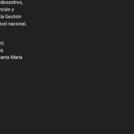
 desastres,
nción y
 la Gestión
vel nacional,
l,
a,
Santa María.