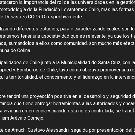
acaron la importancia del rol de las universidades en la gestió
 y metodología de la Fundación Levantemos Chile, más las formas
 de Desastres COGRID respectivamente.
ando diferentes estudios, para ir caracterizando cuales son l
sitamos tener una asociatividad que es relevante, ya que los t
inos, sumándolos a ellos como comunidad, son mucho más efect
muna de Colina.
ipalidades de Chile junto a la Municipalidad de Santa Cruz, con la
apred y Bomberos de Chile, tuvo como objetivo promover una re
 la territorialidad, el conocimiento y el liderazgo en la intervenc
re tendrá una proyección positiva en el desarrollo y seguridad d
tancia que tiene entregar herramientas a las autoridades y enca
a vivir una emergencia y cuando esta no es controlada, se trans
lliam Arévalo Cornejo.
nte de Amuch, Gustavo Alessandri, seguida por presentación del 