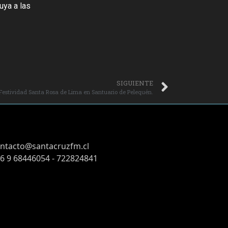
uya a las
SIGUIENTE
Festividad Santa Rosa de Lima en Santuario de Pelequén.
ntacto@santacruzfm.cl
6 9 68446054 - 722824841