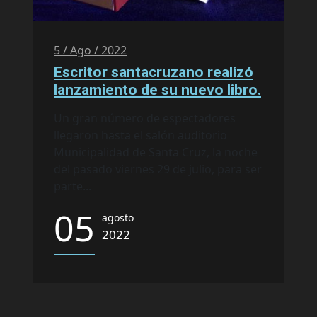
5 / Ago / 2022
Escritor santacruzano realizó
lanzamiento de su nuevo libro.
Un gran número de espectadores
llegaron hasta el salón auditorio
Municipalidad de Santa Cruz, la noche
del pasado viernes 29 de julio, para ser
parte...
05
agosto
2022