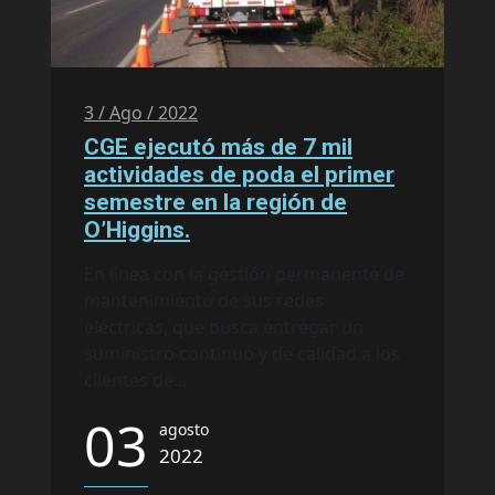
3 / Ago / 2022
CGE ejecutó más de 7 mil
actividades de poda el primer
semestre en la región de
O’Higgins.
En línea con la gestión permanente de
mantenimiento de sus redes
eléctricas, que busca entregar un
suministro continuo y de calidad a los
clientes de...
03
agosto
2022