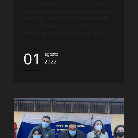
Por la vigésima segunda fecha del
Ascenso Betsson, Deportes Santa Cruz
igualó 1-1 con Cobreloa en el estadio
Joaquín Muñoz García. Intenso
comienzo por parte de los dirigidos
por...
01
agosto
2022