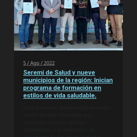
5 / Ago / 2022
Seremi de Salud y nueve
municipios de la región: Inician
programa de formación en
estilos de vida saludable.
Para promover desde temprana edad
estilos de vida saludables que
incentiven buenos hábitos
alimentarios y la realización de