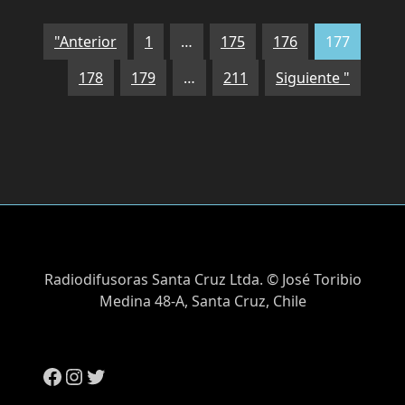
"Anterior
1
…
175
176
177
178
179
…
211
Siguiente "
Radiodifusoras Santa Cruz Ltda. © José Toribio
Medina 48-A, Santa Cruz, Chile
Facebook
Instagram
Twitter