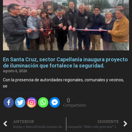
En Santa Cruz, sector Capellanía inaugura proyecto
de iluminación que fortalece la seguridad.
agosto 6, 2026
Con la presencia de autoridades regionales, comunales y vecinos,
se
Compartir Noticia
0
Compartidos
ANTERIOR
SIGUIENTE
Indap y BancoEstado inician en O’Higgins charlas de Educación financiera dirigida a pequeños agricultores.
Campaña “Más vale prevenir”: IPS Entrega recomendaciones a pensionados para evitar fraudes en Fiestas Patrias.