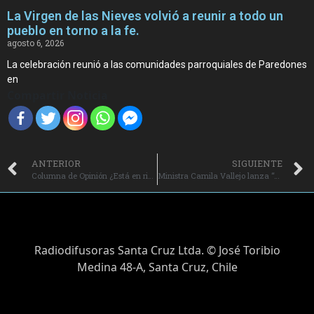
La Virgen de las Nieves volvió a reunir a todo un
pueblo en torno a la fe.
agosto 6, 2026
La celebración reunió a las comunidades parroquiales de Paredones
en
Compartir Noticia
ANTERIOR
SIGUIENTE
Columna de Opinión ¿Está en riesgo la profesión de profesor/a frente a la inteligencia artificial?
Ministra Camila Vallejo lanza “Aguanta, Chequea y Comparte 2025”: “Combatir la desinformación debe ser la cumbia de todos y todas”.
Radiodifusoras Santa Cruz Ltda. © José Toribio
Medina 48-A, Santa Cruz, Chile