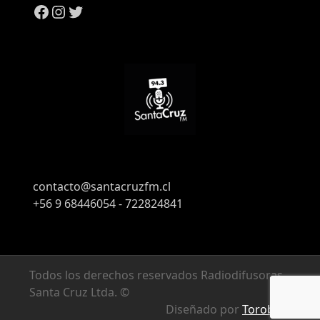
contacto@santacruzfm.cl
+56 9 68446054 - 722824841
Todos los derechos reservados Radiodifusoras
Santa Cruz Ltda. ©
Diseñado por
Torobyte