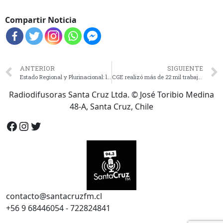
se
Compartir Noticia
ANTERIOR
SIGUIENTE
Estado Regional y Plurinacional: la nueva definición tras las votaciones plenarias de Forma de Estado.
CGE realizó más de 22 mil trabajos de mejora y mantenimiento de infraestructura en redes eléctricas en 2021.
Radiodifusoras Santa Cruz Ltda. © José Toribio Medina
48-A, Santa Cruz, Chile
contacto@santacruzfm.cl
+56 9 68446054 - 722824841