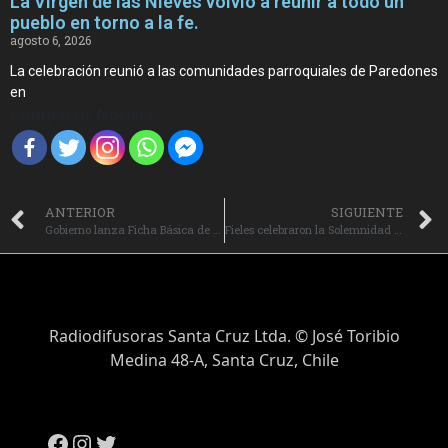
La Virgen de las Nieves volvió a reunir a todo un
pueblo en torno a la fe.
agosto 6, 2026
La celebración reunió a las comunidades parroquiales de Paredones
en
Compartir Noticia
ANTERIOR
SIGUIENTE
Gobierno lanza Ficha Básica de Emergencia digital en la región de O’Higgins.
Fieles celebraron la Solemnidad de la Inmaculada Concepción en el Santuario de Puquillay en Nancagua.
Radiodifusoras Santa Cruz Ltda. © José Toribio
Medina 48-A, Santa Cruz, Chile