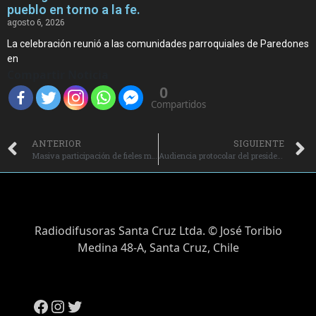
pueblo en torno a la fe.
agosto 6, 2026
La celebración reunió a las comunidades parroquiales de Paredones
en
Compartir Noticia
0
Compartidos
ANTERIOR
SIGUIENTE
Masiva participación de fieles marcó la celebración del Miércoles de Ceniza en parroquias y capillas.
Audiencia protocolar del presidente electo al Comité Permanente de la Conferencia Episcopal.
Radiodifusoras Santa Cruz Ltda. © José Toribio
Medina 48-A, Santa Cruz, Chile