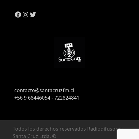
contacto@santacruzfm.cl
+56 9 68446054 - 722824841
Todos los derechos reservados Radiodifusoras
Santa Cruz Ltda. ©