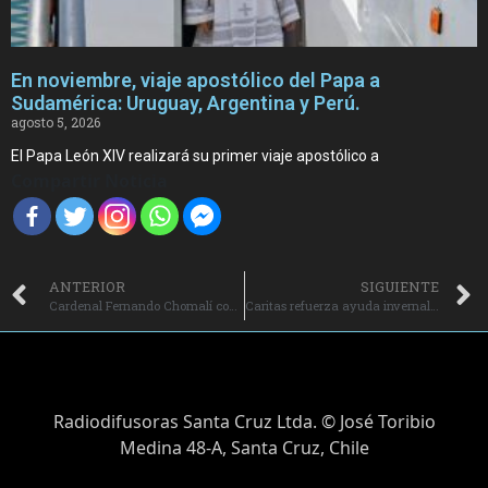
En noviembre, viaje apostólico del Papa a
Sudamérica: Uruguay, Argentina y Perú.
agosto 5, 2026
El Papa León XIV realizará su primer viaje apostólico a
Compartir Noticia
ANTERIOR
SIGUIENTE
Cardenal Fernando Chomalí compartió en la diócesis de Rancagua un mensaje de esperanza y compromiso con las familias.
Caritas refuerza ayuda invernal a personas en situación de calle.
Radiodifusoras Santa Cruz Ltda. © José Toribio
Medina 48-A, Santa Cruz, Chile