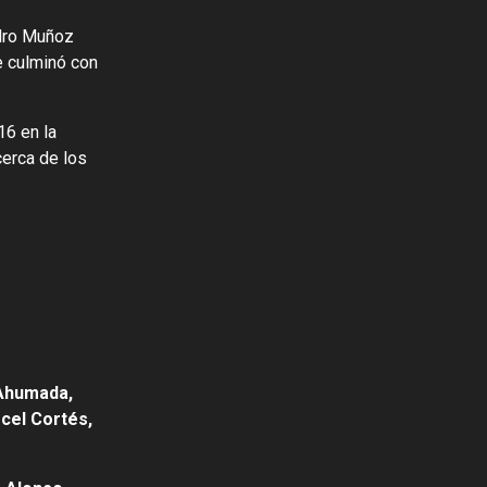
edro Muñoz
e culminó con
16 en la
cerca de los
 Ahumada,
rcel Cortés,