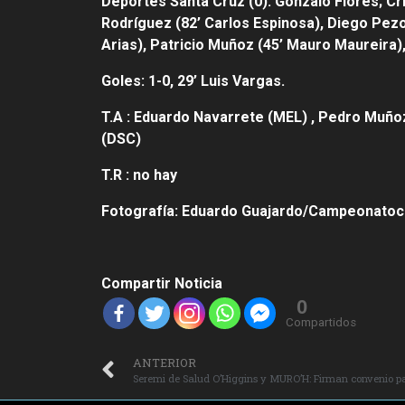
Deportes Santa Cruz (0): Gonzalo Flores; Cr
Rodríguez (82’ Carlos Espinosa), Diego Pezo
Arias), Patricio Muñoz (45’ Mauro Maureira)
Goles: 1-0, 29’ Luis Vargas.
T.A : Eduardo Navarrete (MEL) , Pedro Muño
(DSC)
T.R : no hay
Fotografía: Eduardo Guajardo/Campeonatoch
Compartir Noticia
0
Compartidos
ANTERIOR