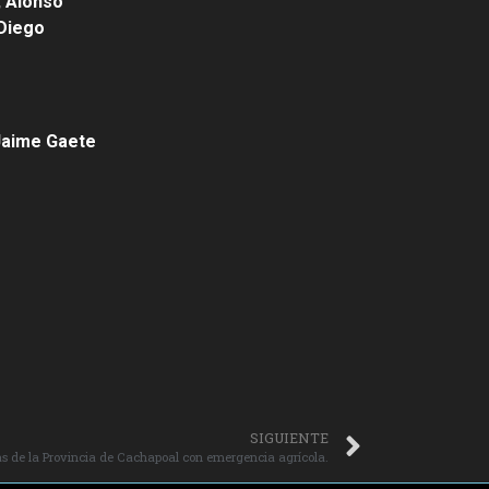
, Alonso
 Diego
 Jaime Gaete
SIGUIENTE
s de la Provincia de Cachapoal con emergencia agrícola.