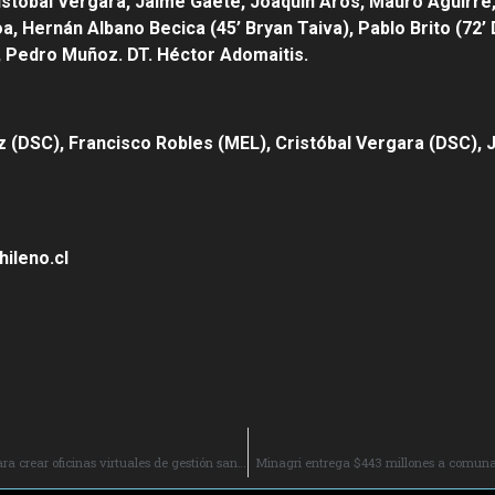
istóbal Vergara, Jaime Gaete, Joaquín Aros, Mauro Aguirre
a, Hernán Albano Becica (45’ Bryan Taiva), Pablo Brito (72’
, Pedro Muñoz. DT. Héctor Adomaitis.
z (DSC), Francisco Robles (MEL), Cristóbal Vergara (DSC),
ileno.cl
Seremi de Salud O’Higgins y MURO’H: Firman convenio para crear oficinas virtuales de gestión sanitaria.
Minagri entrega $443 millones a comuna