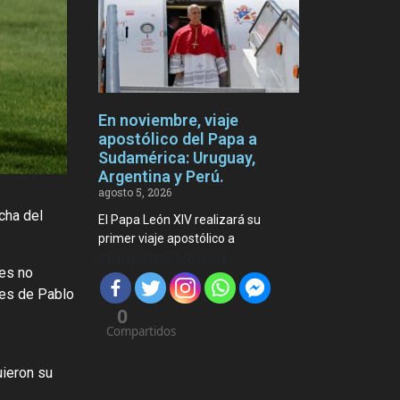
En noviembre, viaje
apostólico del Papa a
Sudamérica: Uruguay,
Argentina y Perú.
agosto 5, 2026
cha del
El Papa León XIV realizará su
primer viaje apostólico a
Compartir Noticia
nes no
ies de Pablo
0
Compartidos
uieron su