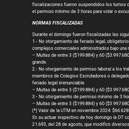
fiscalizaciones fueron suspendidos los turnos 
el permiso mínimo de 3 horas para votar o excu
NORMAS FISCALIZADAS
Durante el domingo fueron fiscalizadas las sigu
1.- No otorgamiento de feriado legal, obligatori
complejos comerciales administrados bajo una m
– Multas de entre 3 ($199.884) y 60 ($3.997.68
grande.
2.- No otorgamiento de permiso laboral a los 
miembros de Colegios Escrutadores o delegados 
feriado legal irrenunciable.
– Multas de entre 3 ($199.884) y 60 ($3.997.68
3.- No otorgamiento de permiso mínimo de 3 hora
– Multas de entre 3 ($199.884) y 60 ($3.997.68
(*) Valor de la UTM en noviembre 2024: $66.628
En su actuar inspectivo de hoy domingo la DT c
21.693, del 28 de agosto, que modificó diverso