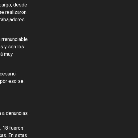
mbargo, desde
e realizaron
trabajadores
 irrenunciable
s y son los
tá muy
cesario
 por eso se
a a denuncias
, 18 fueron
cas. En estas