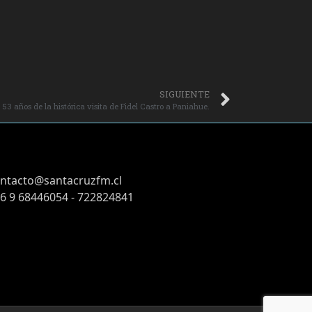
SIGUIENTE
 53 años de la histórica visita de Fidel Castro a Paniahue.
ntacto@santacruzfm.cl
6 9 68446054 - 722824841