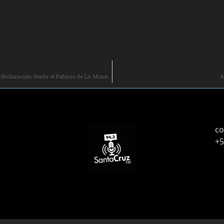
Presidente de la República, Gabriel Boric Font, realiza una declaración desde el Palacio de La Moneda tras la segunda vuelta electoral de gobernadores.
A
co
+5