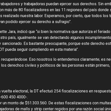
rabajadores y trabajadoras puedan ejercer sus derechos. Sin e
n más de 80 fiscalizadores en las 11 regiones del país donde s
 realizado nuestra labor. Esperamos, por cierto, que todos los 
yan podido ejercer su derecho a sufragio”.
ette Jara, indicó que “si bien la normativa que autoriza el feriado
estro país, igualmente se van detectando algunos incumplimiento
o y sancionado. Es bastante preocupante, porque este derecho es
 DT pueda seguir cumpliendo en esta materia”.
a recuperándose. Eso nosotros lo entendemos claramente; es ne
 los derechos civiles y políticos de las personas están primero,
vuelta electoral, la DT efectuó 254 fiscalizaciones en respuest
 -600 450 4000-.
or un monto de $51.303.560. De estas fiscalizaciones con multas
bajadoras de malls y strip center regidos por una razón social úni