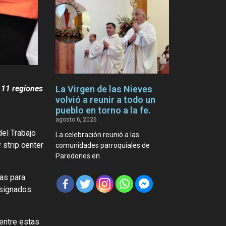
La Virgen de las Nieves
s 11 regiones
volvió a reunir a todo un
pueblo en torno a la fe.
agosto 6, 2026
el Trabajo
La celebración reunió a las
 strip center
comunidades parroquiales de
Paredones en
Compartir Noticia
ras para
esignados
 entre estas