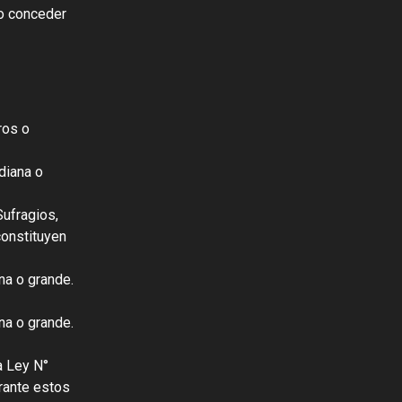
no conceder
ros o
diana o
ufragios,
constituyen
na o grande.
na o grande.
a Ley N°
rante estos