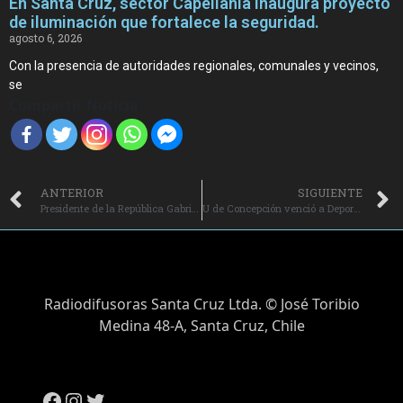
En Santa Cruz, sector Capellanía inaugura proyecto
de iluminación que fortalece la seguridad.
agosto 6, 2026
Con la presencia de autoridades regionales, comunales y vecinos,
se
Compartir Noticia
ANTERIOR
SIGUIENTE
Presidente de la República Gabriel Boric Font sobre proyecto 40 Horas: apunta al buen vivir y no me cabe duda que estas mejoras son medios para acercarnos a un Chile más justo e inclusivo.
U de Concepción venció a Deportes Santa Cruz en Ester Roa.
Radiodifusoras Santa Cruz Ltda. © José Toribio
Medina 48-A, Santa Cruz, Chile