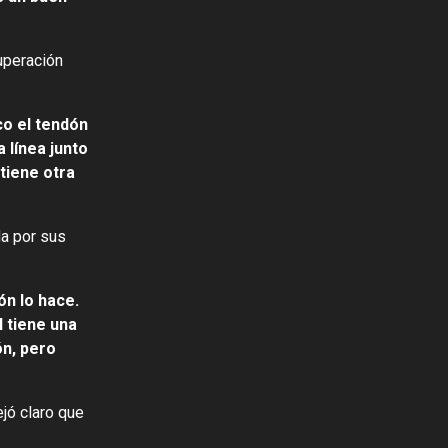
uperación
co el tendón
 línea junto
tiene otra
da por sus
ón lo hace.
 tiene una
ón, pero
jó claro que