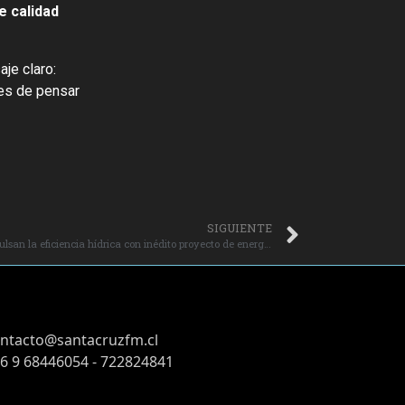
e calidad
je claro:
tes de pensar
SIGUIENTE
Agrosuper y el SSR Loica de San Pedro impulsan la eficiencia hídrica con inédito proyecto de energía fotovoltaica.
ntacto@santacruzfm.cl
6 9 68446054 - 722824841