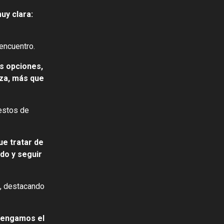
uy clara:
encuentro.
s opciones,
lza, más que
uestos de
ue tratar de
do y seguir
s, destacando
 tengamos el