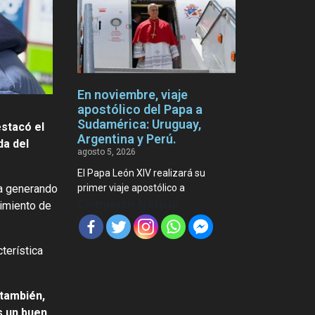
En noviembre, viaje
apostólico del Papa a
Sudamérica: Uruguay,
estacó el
Argentina y Perú.
da del
agosto 5, 2026
El Papa León XIV realizará su
primer viaje apostólico a
úa generando
Compartir Noticia
dimiento de
terística
 también,
s un buen