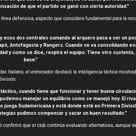
nsación de que el partido se ganó con cierta autoridad.”
a línea defensiva, aspecto que considera fundamental para la rec
y esos dos centrales sumando al arquero pasa a ser un po
iapó, Antofagasta y Rangers. Cuando se va consolidando esa
ad y como se dice, respira el equipo. Tiene otro sustento, 
base.”
x Italiano, el entrenador destacó la inteligencia táctica mostra
División.
táctico, cuando tiene que funcionar y tener buena circulaci
odemos manejar un equilibrio como se manejó hoy. El rival
lgo juega Sudamericana y está donde está en Primera Divisi
ategias pudimos compensar y sacar un buen resultado.”
 confirmó que el club continúa evaluando alternativas, aunque de