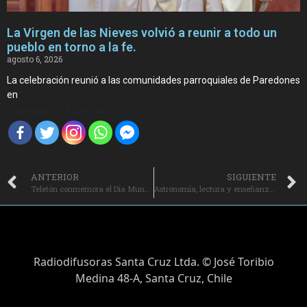
La Virgen de las Nieves volvió a reunir a todo un
pueblo en torno a la fe.
agosto 6, 2026
La celebración reunió a las comunidades parroquiales de Paredones
en
Compartir Noticia
ANTERIOR
SIGUIENTE
Teletón conmemora el Día Mundial del Síndrome de Down con un colorido taller artístico
Astronomía, lectura y enseñanza: una invitación a maravillarse con el estudio del universo
Radiodifusoras Santa Cruz Ltda. © José Toribio
Medina 48-A, Santa Cruz, Chile