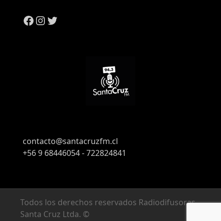
contacto@santacruzfm.cl
+56 9 68446054 - 722824841
Todos los derechos reservados Radiodifusoras
Santa Cruz Ltda. ©