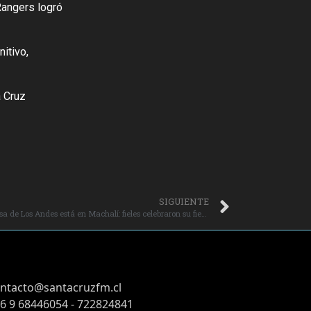
 Rangers logró
itivo,
a Cruz
SIGUIENTE
El primer santuario dedicado a Santa Teresa de Los Andes está en Machalí: fieles celebraron su fiesta este pasado domingo.
ntacto@santacruzfm.cl
6 9 68446054 - 722824841