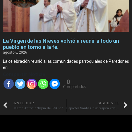
La Virgen de las Nieves volvió a reunir a todo un
pueblo en torno a la fe.
agosto 6, 2026
La celebración reunió a las comunidades parroquiales de Paredones
en
Compartir Noticia
0
Compartidos
ANTERIOR
SIGUIENTE
Marco Antonio Tapia de IPSOS: “La conexión de la radio con los chilenos es profunda y resiliente”.
Deportes Santa Cruz respira con un triunfo clave ante Curicó Unido.