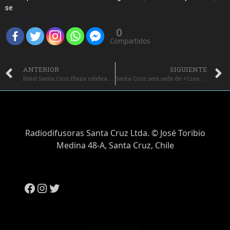
se
Compartir Noticia
0
Compartidos
ANTERIOR
SIGUIENTE
Hotel Santa Cruz Plaza celebra el día del vino con degustaciones, menú especial y descuentos exclusivos.
Santa Cruz será sede de +Crea Turismo 2025, encuentro que marcará un hito en el desarrollo del turismo creativo en O’Higgins.
Radiodifusoras Santa Cruz Ltda. © José Toribio
Medina 48-A, Santa Cruz, Chile