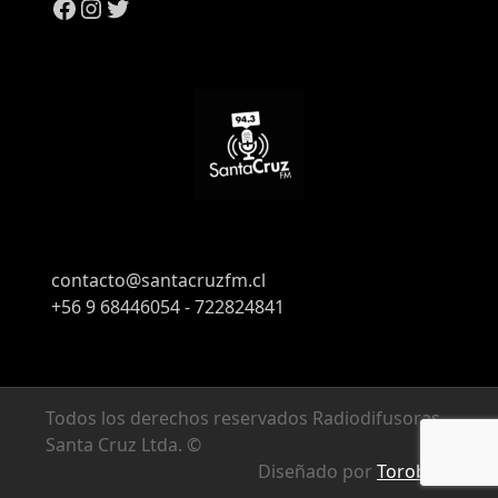
contacto@santacruzfm.cl
+56 9 68446054 - 722824841
Todos los derechos reservados Radiodifusoras
Santa Cruz Ltda. ©
Diseñado por
Torobyte