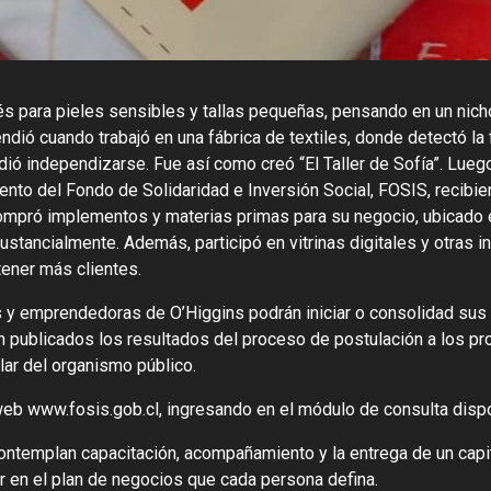
s para pieles sensibles y tallas pequeñas, pensando en un nich
ndió cuando trabajó en una fábrica de textiles, donde detectó la 
dió independizarse. Fue así como creó “El Taller de Sofía”. Lueg
nto del Fondo de Solidaridad e Inversión Social, FOSIS, recibi
compró implementos y materias primas para su negocio, ubicado 
tancialmente. Además, participó en vitrinas digitales y otras in
tener más clientes.
 y emprendedoras de O’Higgins podrán iniciar o consolidad sus
 publicados los resultados del proceso de postulación a los p
lar del organismo público.
web www.fosis.gob.cl, ingresando en el módulo de consulta dispo
emplan capacitación, acompañamiento y la entrega de un capital
ir en el plan de negocios que cada persona defina.