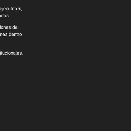
ejecutores,
ados.
llones de
ones dentro
itucionales.