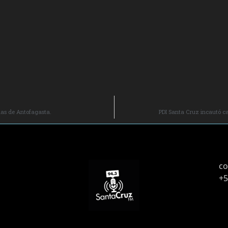
inas de Antofagasta.
PDI Santa Cruz incautó cas
co
+5