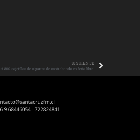
SIGUIENTE
i 800 cajetillas de cigarros de contrabando en feria libre.
ntacto@santacruzfm.cl
6 9 68446054 - 722824841