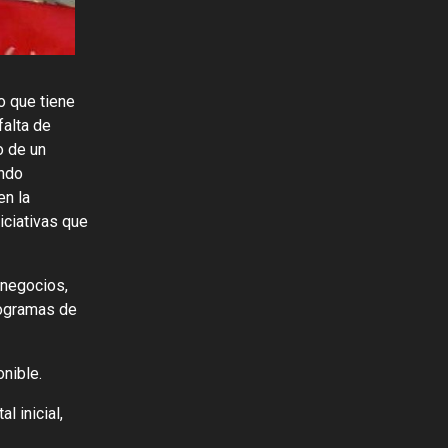
o que tiene
falta de
o de un
endo
en la
iciativas que
 negocios,
rogramas de
nible.
 inicial,