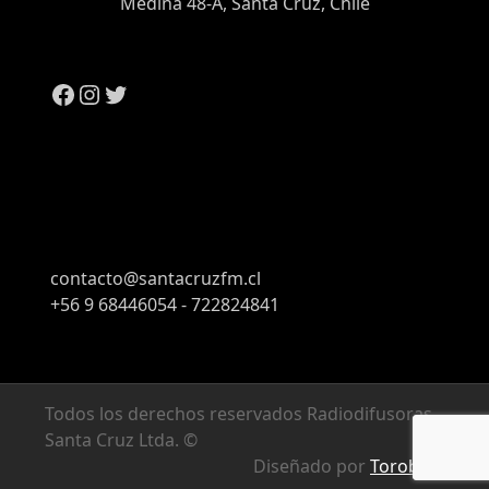
Medina 48-A, Santa Cruz, Chile
contacto@santacruzfm.cl
+56 9 68446054 - 722824841
Todos los derechos reservados Radiodifusoras
Santa Cruz Ltda. ©
Diseñado por
Torobyte