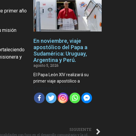
te primer año
u misión
En noviembre, viaje
apostólico del Papa a
ortaleciendo
Sudamérica: Uruguay,
misionera y
Argentina y Perú.
agosto 5, 2026
El Papa León XIV realizará su
primer viaje apostólico a
Compartir Noticia
SIGUIENTE
Chépica da inicio al Programa Pequeñas Localidades con foco en el desarrollo comunitario y la identidad territorial.