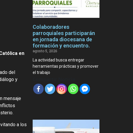
Colaboradores
parroquiales participarán
en jornada diocesana de
formación y encuentro.
agosto 5, 2026
Católica en
La actividad busca entregar
herramientas prácticas y promover
cado del
el trabajo
Compartir Noticia
diálogo y
un mensaje
nflictos
sterio.
vitando a los