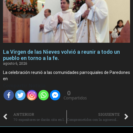
La Virgen de las Nieves volvió a reunir a todo un
pueblo en torno a la fe.
agosto 6, 2026
La celebración reunió a las comunidades parroquiales de Paredones
en
Compartir Noticia
0
Compartidos
ANTERIOR
SIGUIENTE
70 expositores se darán cita en la Expo Minería Sur 2025 en el Estadio Codelco El Teniente.
Comprometidos con la agroecología 69 agricultores de O’Higgins egresaron de programa de Transición a la Agricultura Sostenible.