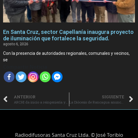
En Santa Cruz, sector Capellanía inaugura proyecto
de iluminación que fortalece la seguridad.
agosto 6, 2026
Con la presencia de autoridades regionales, comunales y vecinos,
se
Compartir Noticia
ANTERIOR
SIGUIENTE
ARCHI da inicio a reingeniería y reposicionamiento de Radios de Chile.
La Diócesis de Rancagua anuncia nuevos nombramientos para fortalecer su servicio pastoral.
Radiodifusoras Santa Cruz Ltda. © José Toribio