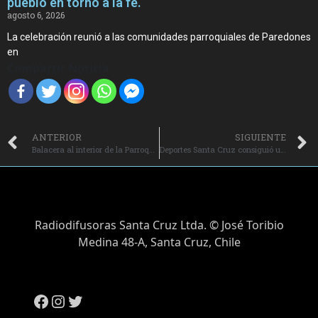
pueblo en torno a la fe.
agosto 6, 2026
La celebración reunió a las comunidades parroquiales de Paredones
en
Compartir Noticia
ANTERIOR
SIGUIENTE
Balacera al interior de la Parroquia Divino Maestro de Rancagua deja un herido y conmociona a la comunidad.
Deportes Santa Cruz consiguió un valioso triunfo como visitante ante Rangers de Talca.
Radiodifusoras Santa Cruz Ltda. © José Toribio
Medina 48-A, Santa Cruz, Chile