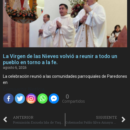
La Virgen de las Nieves volvió a reunir a todo un
pueblo en torno a la fe.
agosto 6, 2026
La celebración reunió a las comunidades parroquiales de Paredones
en
Compartir Noticia
0
Compartidos
ANTERIOR
SIGUIENTE
Premiación Escuela Isla de Yaquil en Santa Cruz.
Gobernador Pablo Silva Amaya visita la Teletón y conoce avance de futuro Centro de Rehabilitación de O’Higgins.