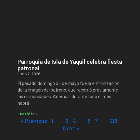
Parroquia de Isla de Yáquil celebra fiesta
patronal.
junio 2, 2026
El pasado domingo 31 de mayo fue la entronización
de la imagen del patrono, que recorrió previamente
las comunidades. Además, durante todo el mes
habrá
Leer Más »
« Previous
1
…
3
4
5
6
7
…
118
Next »