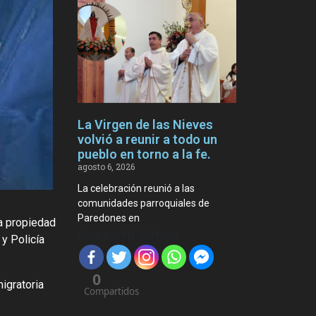
La Virgen de las Nieves
volvió a reunir a todo un
pueblo en torno a la fe.
agosto 6, 2026
La celebración reunió a las
comunidades parroquiales de
Paredones en
na propiedad
Compartir Noticia
y Policía
0
igratoria
Compartidos