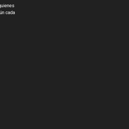
quienes
gún cada