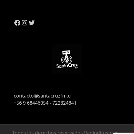
contacto@santacruzfm.cl
+56 9 68446054 - 722824841
Todos los derechos reservados Radiodifusoras