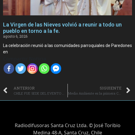
La Virgen de las Nieves volvió a reunir a todo un
pueblo en torno a la fe.
agosto 6, 2026
La celebración reunió a las comunidades parroquiales de Paredones
en
Compartir Noticia
ANTERIOR
SIGUIENTE
CHILE FUE SEDE DEL EVENTO MÁS GRANDE DE HIDRÓGENO VERDE EN LATINOAMÉRICA
Medio Ambiente es la primera Comisión de la Convención en votar y deliberar normas: Protección de la Atmósfera fue aprobada por 15 votos en sesión
Radiodifusoras Santa Cruz Ltda. © José Toribio
Medina 48-A, Santa Cruz, Chile