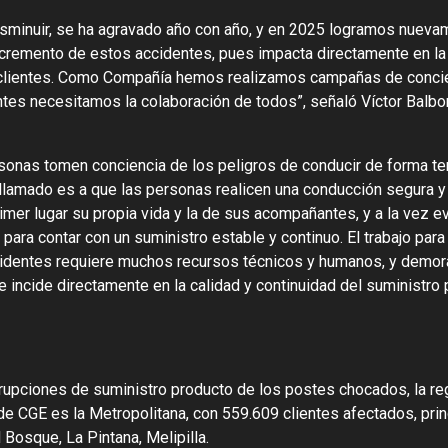
isminuir, se ha agravado año con año, y en 2025 logramos nueva
ncremento de estos accidentes, pues impacta directamente en la 
os clientes. Como Compañía hemos realizamos campañas de conci
tes necesitamos la colaboración de todos”, señaló Víctor Balbont
rsonas tomen conciencia de los peligros de conducir de forma te
llamado es a que las personas realicen una conducción segura y 
mer lugar su propia vida y la de sus acompañantes, y a la vez ev
 para contar con un suministro estable y continuo. El trabajo para
ccidentes requiere muchos recursos técnicos y humanos, y demor
 incide directamente en la calidad y continuidad del suministro 
rrupciones de suministro producto de los postes chocados, la re
 de CGE es la Metropolitana, con 559.609 clientes afectados, pri
Bosque, La Pintana, Melipilla.