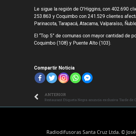
Le sigue la región de O’Higgins, con 402.690 cl
253.863 y Coquimbo con 241.529 clientes afect
Parinacota, Tarapacá, Atacama, Valparaíso, Ñuble 
El “Top 5” de comunas con mayor cantidad de po
Coquimbo (108) y Puente Alto (103).
Compartir Noticia
ANTERIOR
Restaurant Etiqueta Negra anuncia exclusiva Tarde de Co
Radiodifusoras Santa Cruz Ltda. © José