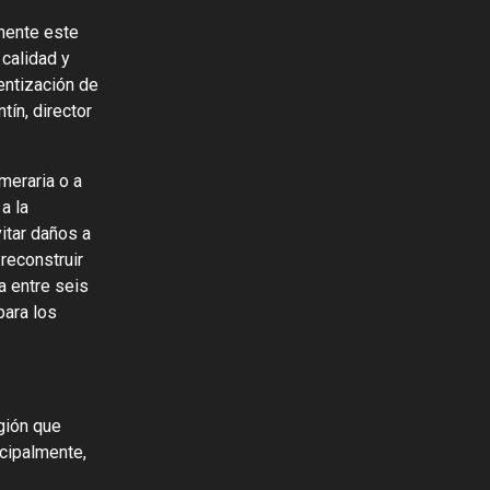
mente este
calidad y
entización de
ín, director
meraria o a
a la
itar daños a
 reconstruir
a entre seis
para los
gión que
ncipalmente,