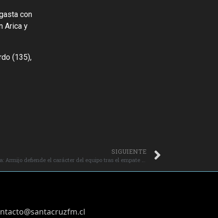
agasta con
 Arica y
do (135),
SIGUIENTE
Deportes Santa Cruz compite con grandeza: Armijo defiende el carácter del equipo tras el empate con Cobreloa.
ntacto@santacruzfm.cl