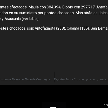
ientes afectados; Maule con 384.394; Biobío con 297.717; Antof
ados en su suministro por postes chocados. Más atrás se ubican
y Araucanía (ver tabla).
stes chocados son: Antofagasta (238), Calama (135), San Bernar
rdero al Palo en el Valle de Colchagua.
co