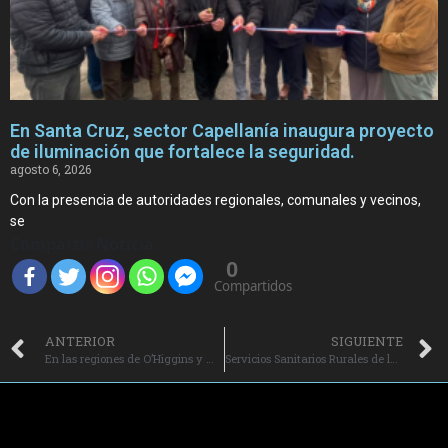
En Santa Cruz, sector Capellanía inaugura proyecto
de iluminación que fortalece la seguridad.
agosto 6, 2026
Con la presencia de autoridades regionales, comunales y vecinos,
se
Compartir Noticia
0
Compartidos
ANTERIOR
SIGUIENTE
En las regiones de O’Higgins y Metropolitana: Agrosuper presentó su Reporte de Sustentabilidad 2025 a medios regionales destacando principales avances de su gestión.
Servicios Sanitarios Rurales de las regiones de O’Higgins y Metropolitana fortalecen su gestión a través del programa “Impulsa Agua” de Agrosuper.