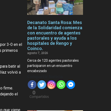
Decanato Santa Rosa: Mes
de la Solidaridad comienza
con encuentro de agentes
pastorales y ayuda a los
hospitales de Rengo y
por 3-0 en el
Coinco.
s primeros
agosto 7, 2026
Cerca de 120 agentes pastorales
participaron en un encuentro
ara batir al
encabezado
íaz volvió a
Compartir Noticia
o firme.
0
 dejando el
Compartidos
o que viene.