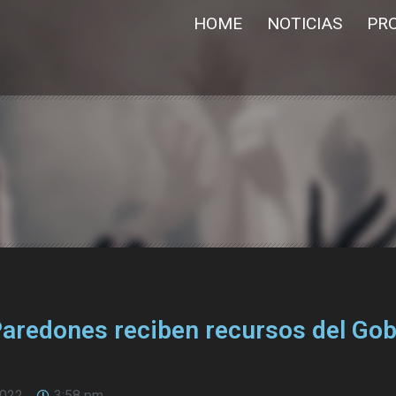
HOME
NOTICIAS
PR
Paredones reciben recursos del Go
2022
3:58 pm