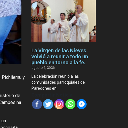
La Virgen de las Nieves
volvió a reunir a todo un
pueblo en torno a la fe.
agosto 6, 2026
La celebración reunió a las
 Pichilemu y
comunidades parroquiales de
Paredones en
Compartir Noticia
isterio de
a Campesina
 un
 necesita