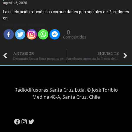
agosto 6, 2026
La celebración reunió a las comunidades parroquiales de Paredones
en
Compartir Noticia
0
Compartidos
ANTERIOR
SIGUIENTE
Decanato Santa Rosa prepara peregrinación juvenil desde Rengo a Pelequén.
Paredones anuncia la Fiesta de la Virgen de las Nieves 2025: tradición, cultura y devoción en su 20° versión.
Radiodifusoras Santa Cruz Ltda. © José Toribio
Medina 48-A, Santa Cruz, Chile