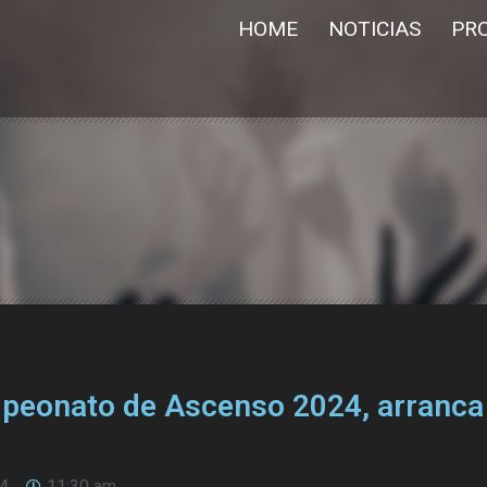
HOME
NOTICIAS
PR
mpeonato de Ascenso 2024, arranca
24
11:30 am