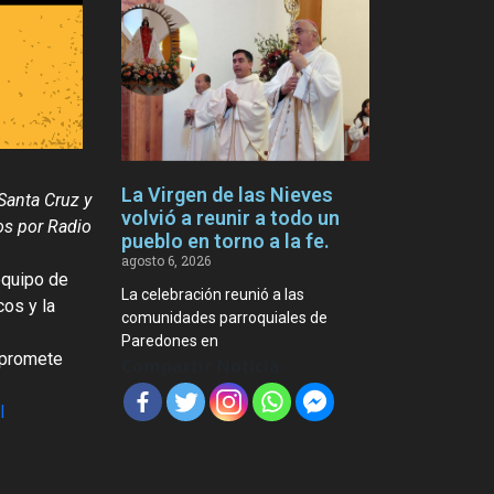
La Virgen de las Nieves
Santa Cruz y
volvió a reunir a todo un
os por Radio
pueblo en torno a la fe.
agosto 6, 2026
equipo de
La celebración reunió a las
cos y la
comunidades parroquiales de
Paredones en
 promete
Compartir Noticia
l