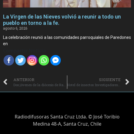
La Virgen de las Nieves volvió a reunir a todo un
pueblo en torno a la fe.
agosto 6, 2026
La celebración reunió a las comunidades parroquiales de Paredones
en
Compartir Noticia
ANTERIOR
SIGUIENTE
Dos jóvenes de la diócesis de Rancagua ingresan al seminario.
Hotel de insectos: Investigadores de INIA Rayentué impulsan atractiva práctica agroecológica.
Radiodifusoras Santa Cruz Ltda. © José Toribio
Medina 48-A, Santa Cruz, Chile