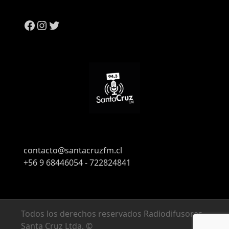
contacto@santacruzfm.cl
+56 9 68446054 - 722824841
Todos los derechos reservados Radiodifusoras
Santa Cruz Ltda. ©