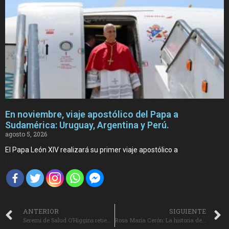
En noviembre, viaje apostólico del Papa a
Sudamérica: Uruguay, Argentina y Perú.
agosto 5, 2026
El Papa León XIV realizará su primer viaje apostólico a
Compartir Noticia
ANTERIOR
SIGUIENTE
Seremi de Salud O’Higgins retiene más 500 juguetes por no cumplir con normas de etiquetado.
Rosa María Cerón: La historia de esfuerzo de una destacada artesana de Pichidegua.