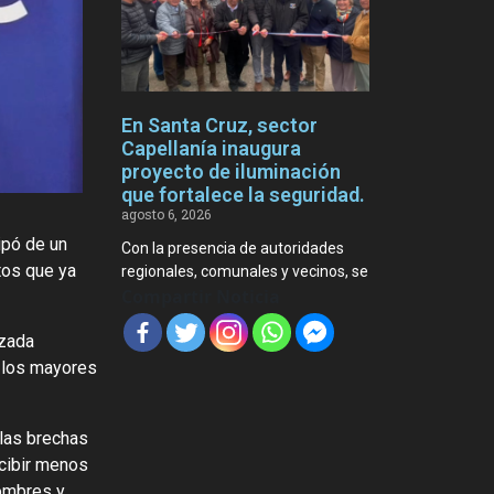
En Santa Cruz, sector
Capellanía inaugura
proyecto de iluminación
que fortalece la seguridad.
agosto 6, 2026
ipó de un
Con la presencia de autoridades
tos que ya
regionales, comunales y vecinos, se
Compartir Noticia
izada
a los mayores
 las brechas
ecibir menos
hombres y