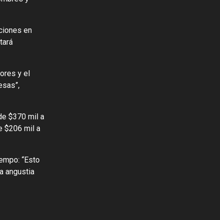
ciones en
tará
ores y el
esas”,
de $370 mil a
e $206 mil a
iempo: “Esto
la angustia