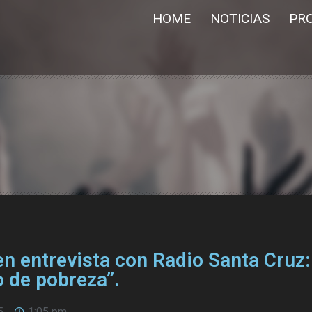
HOME
NOTICIAS
PR
en entrevista con Radio Santa Cruz:
 de pobreza”.
5
1:05 pm