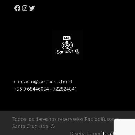
contacto@santacruzfm.cl
+56 9 68446054 - 722824841
Todos los derechos reservados Radiodifusoras
Santa Cruz Ltda. ©
Diseñado por
Torobyte