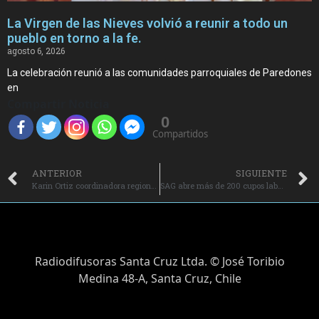
La Virgen de las Nieves volvió a reunir a todo un
pueblo en torno a la fe.
agosto 6, 2026
La celebración reunió a las comunidades parroquiales de Paredones
en
Compartir Noticia
0
Compartidos
ANTERIOR
SIGUIENTE
Karin Ortiz coordinadora regional del SENAMA invita a participar de la campaña “100 líderes mayores”.
SAG abre más de 200 cupos laborales para labor de inspección en línea de cerezas.
Radiodifusoras Santa Cruz Ltda. © José Toribio
Medina 48-A, Santa Cruz, Chile