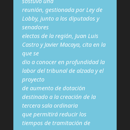
sostuvo una
reunión, gestionada por Ley de
Lobby, junto a los diputados y
senadores
electos de la región, Juan Luis
Castro y Javier Macaya, cita en la
que se
dio a conocer en profundidad la
labor del tribunal de alzada y el
proyecto
de aumento de dotación
destinado a la creación de la
tercera sala ordinaria
que permitirá reducir los
tiempos de tramitación de