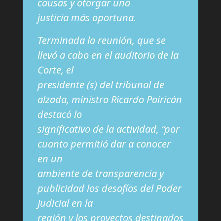
causas y otorgar una
justicia más oportuna.
Terminada la reunión, que se
llevó a cabo en el auditorio de la
Corte, el
presidente (s) del tribunal de
alzada, ministro Ricardo Pairicán
destacó lo
significativo de la actividad, “por
cuanto permitió dar a conocer
en un
ambiente de transparencia y
publicidad los desafíos del Poder
Judicial en la
región y los proyectos destinados