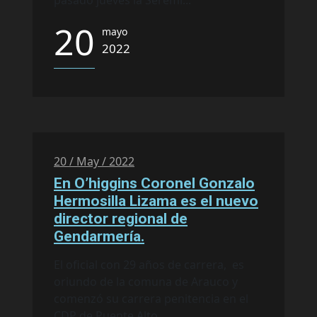
pasado jueves la Seremi...
20
mayo
2022
20 / May / 2022
En O’higgins Coronel Gonzalo
Hermosilla Lizama es el nuevo
director regional de
Gendarmería.
El oficial con 29 años de carrera, es
oriundo de la comuna de Arauco y
comenzó su carrera penitencia en el
CDP de Puente Alto,...