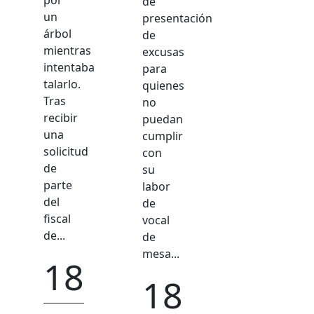
por
de
un
presentación
árbol
de
mientras
excusas
intentaba
para
talarlo.
quienes
Tras
no
recibir
puedan
una
cumplir
solicitud
con
de
su
parte
labor
del
de
fiscal
vocal
de...
de
mesa...
18
agosto
18
2022
agosto
2022