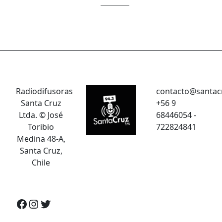
Radiodifusoras
contacto@santac
Santa Cruz
+56 9
Ltda. © José
68446054 -
Toribio
722824841
Medina 48-A,
Santa Cruz,
Chile
Facebook
Instagram
Twitter