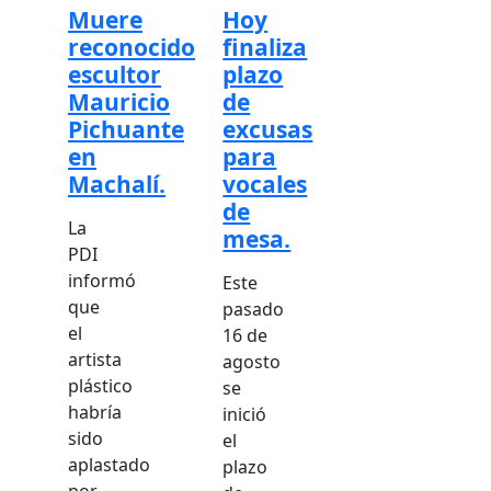
Muere
Hoy
reconocido
finaliza
escultor
plazo
Mauricio
de
Pichuante
excusas
en
para
Machalí.
vocales
de
La
mesa.
PDI
informó
Este
que
pasado
el
16 de
artista
agosto
plástico
se
habría
inició
sido
el
aplastado
plazo