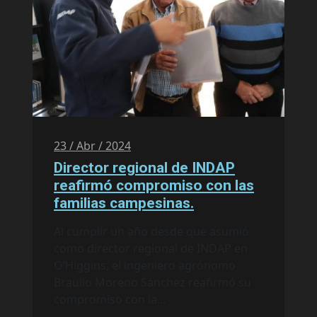
23 / Abr / 2024
Director regional de INDAP
reafirmó compromiso con las
familias campesinas.
Al cumplir un año desde que asumió
como director regional de INDAP en
O’Higgins, el ingeniero agrónomo
Braulio Moreno Sánchez reafirmó su
compromiso con la...