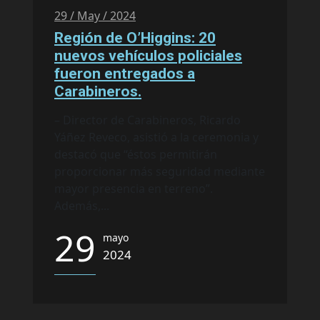
29 / May / 2024
Región de O’Higgins: 20
nuevos vehículos policiales
fueron entregados a
Carabineros.
– Director de Carabineros, Ricardo
Yáñez Reveco, asistió a la ceremonia y
destacó que “éstos permitirán
proporcionar más seguridad mediante
mayor presencia en terreno”.
Además,...
29
mayo
2024