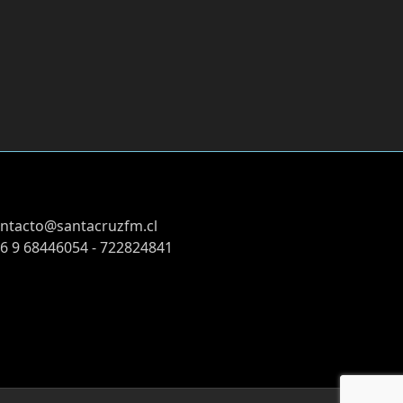
ntacto@santacruzfm.cl
6 9 68446054 - 722824841