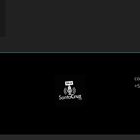
co
+5