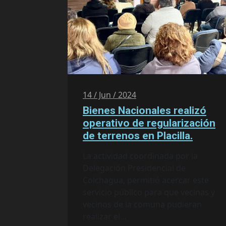
14 / Jun / 2024
Bienes Nacionales realizó
operativo de regularización
de terrenos en Placilla.
La actividad coordinada por la
Delegación Presidencial de
Colchagua, permitió acercar este
servicio público para que vecinas y
vecinos de la comuna pudieran
realizar el...