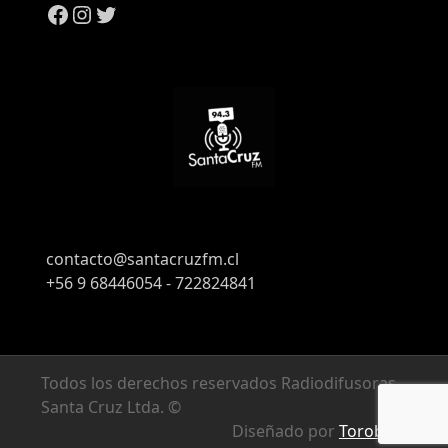
Facebook
Instagram
Twitter
contacto@santacruzfm.cl
+56 9 68446054 - 722824841
Todos los derechos reservados Radiodifusoras
Santa Cruz Ltda. ©
Diseñado por
Torobyte