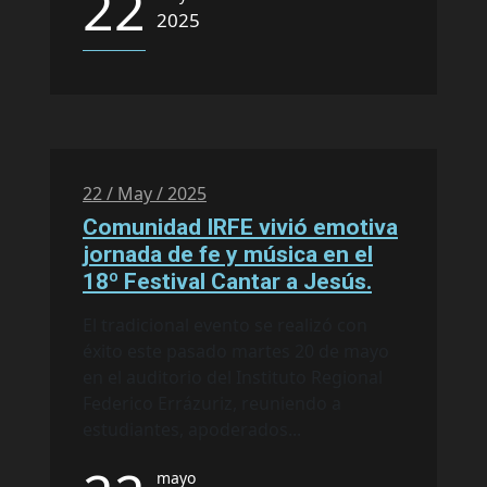
22
2025
22 / May / 2025
Comunidad IRFE vivió emotiva
jornada de fe y música en el
18º Festival Cantar a Jesús.
El tradicional evento se realizó con
éxito este pasado martes 20 de mayo
en el auditorio del Instituto Regional
Federico Errázuriz, reuniendo a
estudiantes, apoderados...
mayo