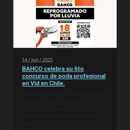
14 / Jun / 2025
BAHCO celebra su 6to
concurso de poda profesional
en Vid en Chile.
SNA Europe, Bahco, primer fabricante
europeo de tijeras de poda, serruchos,
y demás herramientas de mano,
llevará a cabo la sexta edición de su
tradicional...