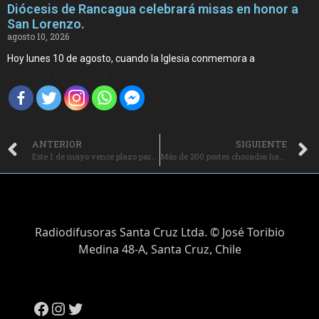
Diócesis de Rancagua celebrará misas en honor a
San Lorenzo.
agosto 10, 2026
Hoy lunes 10 de agosto, cuando la Iglesia conmemora a
Compartir Noticia
ANTERIOR
SIGUIENTE
Este 1 de mayo vence plazo para actualizar domicilio electoral registrado.
Más de 200 postes chocados han afectado la calidad de suministro eléctrico en O’Higgins durante el primer trimestre.
Radiodifusoras Santa Cruz Ltda. © José Toribio
Medina 48-A, Santa Cruz, Chile